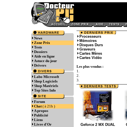
Processeurs
News
Mémoires
Zone Prix
Disques Durs
Tests
Graveurs
Dossiers
Cartes Mères
Aide en ligne
Cartes Vidéo
Astuce du jour
Drivers
Les plus vendus :
1.
2.
Labo Microsoft
3.
Shop Logiciels
Shop Matériels
Top Sites Info
Forum
Chat
( à 21h )
A propos
Publicité
Liens
Livre d'Or
Geforce 2 MX DUAL